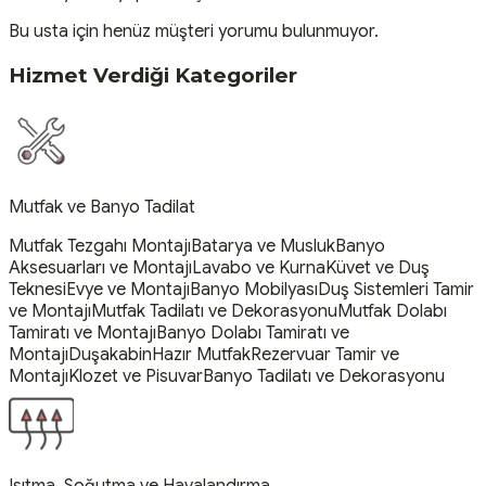
Bu usta için henüz müşteri yorumu bulunmuyor.
Hizmet Verdiği Kategoriler
Mutfak ve Banyo Tadilat
Mutfak Tezgahı Montajı
Batarya ve Musluk
Banyo
Aksesuarları ve Montajı
Lavabo ve Kurna
Küvet ve Duş
Teknesi
Evye ve Montajı
Banyo Mobilyası
Duş Sistemleri Tamir
ve Montajı
Mutfak Tadilatı ve Dekorasyonu
Mutfak Dolabı
Tamiratı ve Montajı
Banyo Dolabı Tamiratı ve
Montajı
Duşakabin
Hazır Mutfak
Rezervuar Tamir ve
Montajı
Klozet ve Pisuvar
Banyo Tadilatı ve Dekorasyonu
Isıtma, Soğutma ve Havalandırma