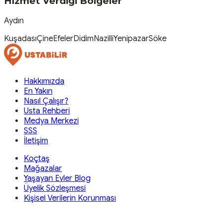
Hizmet Verdiği Bölgeler
Aydın
Kuşadası
Çine
Efeler
Didim
Nazilli
Yenipazar
Söke
Hakkımızda
En Yakın
Nasıl Çalışır?
Usta Rehberi
Medya Merkezi
SSS
İletişim
Koçtaş
Mağazalar
Yaşayan Evler Blog
Üyelik Sözleşmesi
Kişisel Verilerin Korunması