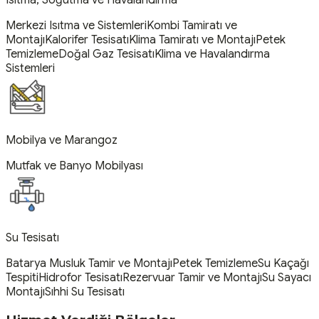
Merkezi Isıtma ve Sistemleri
Kombi Tamiratı ve
Montajı
Kalorifer Tesisatı
Klima Tamiratı ve Montajı
Petek
Temizleme
Doğal Gaz Tesisatı
Klima ve Havalandırma
Sistemleri
Mobilya ve Marangoz
Mutfak ve Banyo Mobilyası
Su Tesisatı
Batarya Musluk Tamir ve Montajı
Petek Temizleme
Su Kaçağı
Tespiti
Hidrofor Tesisatı
Rezervuar Tamir ve Montajı
Su Sayacı
Montajı
Sıhhi Su Tesisatı