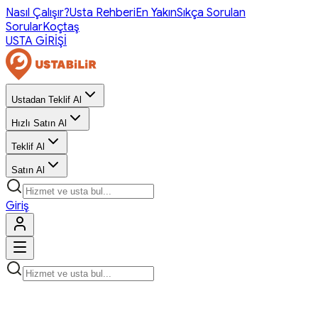
Nasıl Çalışır?
Usta Rehberi
En Yakın
Sıkça Sorulan
Sorular
Koçtaş
USTA GİRİŞİ
Ustadan Teklif Al
Hızlı Satın Al
Teklif Al
Satın Al
Giriş