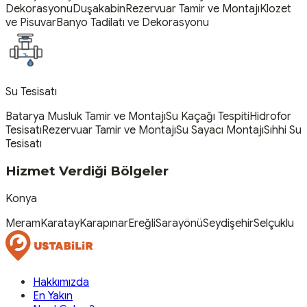
Dekorasyonu
Duşakabin
Rezervuar Tamir ve Montajı
Klozet
ve Pisuvar
Banyo Tadilatı ve Dekorasyonu
Su Tesisatı
Batarya Musluk Tamir ve Montajı
Su Kaçağı Tespiti
Hidrofor
Tesisatı
Rezervuar Tamir ve Montajı
Su Sayacı Montajı
Sıhhi Su
Tesisatı
Hizmet Verdiği Bölgeler
Konya
Meram
Karatay
Karapınar
Ereğli
Sarayönü
Seydişehir
Selçuklu
Hakkımızda
En Yakın