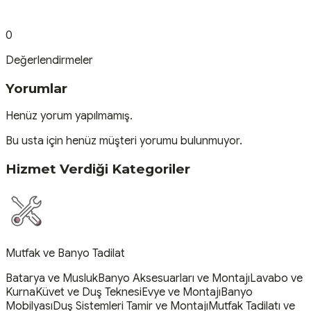
0
Değerlendirmeler
Yorumlar
Henüz yorum yapılmamış.
Bu usta için henüz müşteri yorumu bulunmuyor.
Hizmet Verdiği Kategoriler
Mutfak ve Banyo Tadilat
Batarya ve Musluk
Banyo Aksesuarları ve Montajı
Lavabo ve
Kurna
Küvet ve Duş Teknesi
Evye ve Montajı
Banyo
Mobilyası
Duş Sistemleri Tamir ve Montajı
Mutfak Tadilatı ve