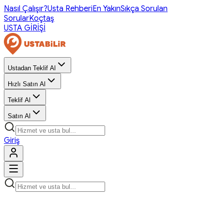
Nasıl Çalışır?
Usta Rehberi
En Yakın
Sıkça Sorulan
Sorular
Koçtaş
USTA GİRİŞİ
Ustadan Teklif Al
Hızlı Satın Al
Teklif Al
Satın Al
Giriş