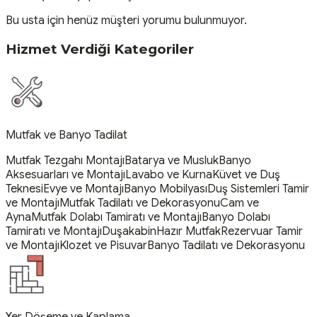
Bu usta için henüz müşteri yorumu bulunmuyor.
Hizmet Verdiği Kategoriler
Mutfak ve Banyo Tadilat
Mutfak Tezgahı Montajı
Batarya ve Musluk
Banyo
Aksesuarları ve Montajı
Lavabo ve Kurna
Küvet ve Duş
Teknesi
Evye ve Montajı
Banyo Mobilyası
Duş Sistemleri Tamir
ve Montajı
Mutfak Tadilatı ve Dekorasyonu
Cam ve
Ayna
Mutfak Dolabı Tamiratı ve Montajı
Banyo Dolabı
Tamiratı ve Montajı
Duşakabin
Hazır Mutfak
Rezervuar Tamir
ve Montajı
Klozet ve Pisuvar
Banyo Tadilatı ve Dekorasyonu
Yer Döşeme ve Kaplama