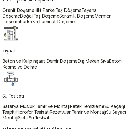
Granit Döşeme
Kilit Parke Taş Döşeme
Fayans
Döşeme
Doğal Taş Döşeme
Seramik Döşeme
Mermer
Döşeme
Parke ve Laminat Döşeme
İnşaat
Beton ve Kalıp
İnşaat Demir Döşeme
Dış Mekan Sıva
Beton
Kesme ve Delme
Su Tesisatı
Batarya Musluk Tamir ve Montajı
Petek Temizleme
Su Kaçağı
Tespiti
Hidrofor Tesisatı
Rezervuar Tamir ve Montajı
Su Sayacı
Montajı
Sıhhi Su Tesisatı