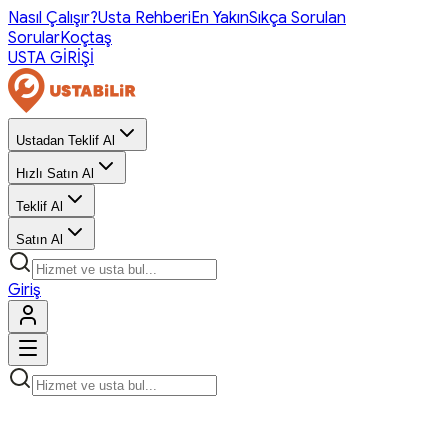
Nasıl Çalışır?
Usta Rehberi
En Yakın
Sıkça Sorulan
Sorular
Koçtaş
USTA GİRİŞİ
Ustadan Teklif Al
Hızlı Satın Al
Teklif Al
Satın Al
Giriş