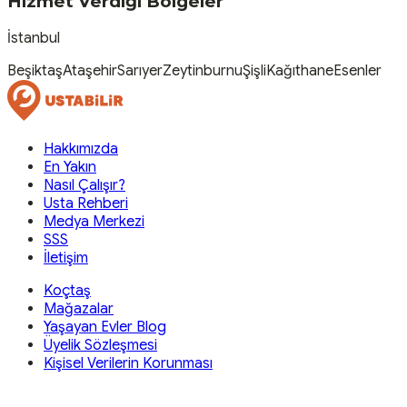
Hizmet Verdiği Bölgeler
İstanbul
Beşiktaş
Ataşehir
Sarıyer
Zeytinburnu
Şişli
Kağıthane
Esenler
Hakkımızda
En Yakın
Nasıl Çalışır?
Usta Rehberi
Medya Merkezi
SSS
İletişim
Koçtaş
Mağazalar
Yaşayan Evler Blog
Üyelik Sözleşmesi
Kişisel Verilerin Korunması