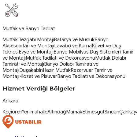
Mutfak ve Banyo Tadilat
Mutfak Tezgahı Montajı
Batarya ve Musluk
Banyo
Aksesuarları ve Montajı
Lavabo ve Kurna
Küvet ve Duş
Teknesi
Evye ve Montajı
Banyo Mobilyası
Duş Sistemleri Tamir
ve Montajı
Mutfak Tadilatı ve Dekorasyonu
Mutfak Dolabı
Tamiratı ve Montajı
Banyo Dolabı Tamiratı ve
Montajı
Duşakabin
Hazır Mutfak
Rezervuar Tamir ve
Montajı
Klozet ve Pisuvar
Banyo Tadilatı ve Dekorasyonu
Hizmet Verdiği Bölgeler
Ankara
Keçiören
Yenimahalle
Altındağ
Mamak
Etimesgut
Sincan
Çankay