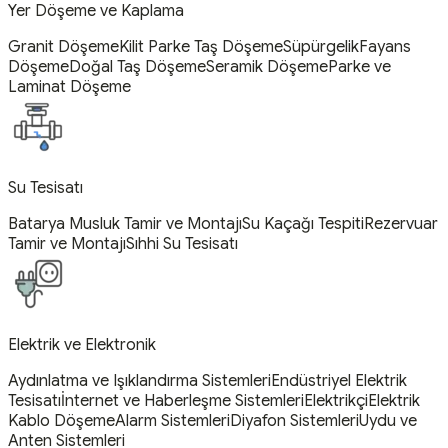
Yer Döşeme ve Kaplama
Granit Döşeme
Kilit Parke Taş Döşeme
Süpürgelik
Fayans
Döşeme
Doğal Taş Döşeme
Seramik Döşeme
Parke ve
Laminat Döşeme
Su Tesisatı
Batarya Musluk Tamir ve Montajı
Su Kaçağı Tespiti
Rezervuar
Tamir ve Montajı
Sıhhi Su Tesisatı
Elektrik ve Elektronik
Aydınlatma ve Işıklandırma Sistemleri
Endüstriyel Elektrik
Tesisatı
İnternet ve Haberleşme Sistemleri
Elektrikçi
Elektrik
Kablo Döşeme
Alarm Sistemleri
Diyafon Sistemleri
Uydu ve
Anten Sistemleri