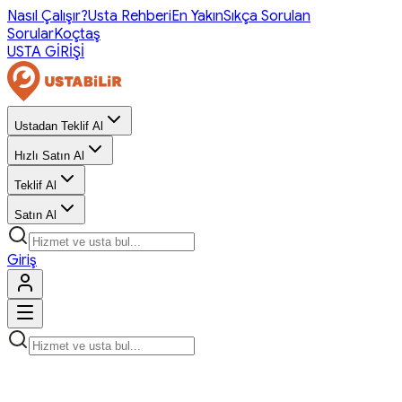
Nasıl Çalışır?
Usta Rehberi
En Yakın
Sıkça Sorulan
Sorular
Koçtaş
USTA GİRİŞİ
Ustadan Teklif Al
Hızlı Satın Al
Teklif Al
Satın Al
Giriş