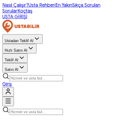
Nasıl Çalışır?
Usta Rehberi
En Yakın
Sıkça Sorulan
Sorular
Koçtaş
USTA GİRİŞİ
Ustadan Teklif Al
Hızlı Satın Al
Teklif Al
Satın Al
Giriş