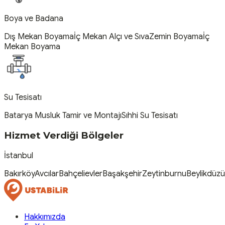
Boya ve Badana
Dış Mekan Boyama
İç Mekan Alçı ve Sıva
Zemin Boyama
İç
Mekan Boyama
Su Tesisatı
Batarya Musluk Tamir ve Montajı
Sıhhi Su Tesisatı
Hizmet Verdiği Bölgeler
İstanbul
Bakırköy
Avcılar
Bahçelievler
Başakşehir
Zeytinburnu
Beylikdüzü
Hakkımızda