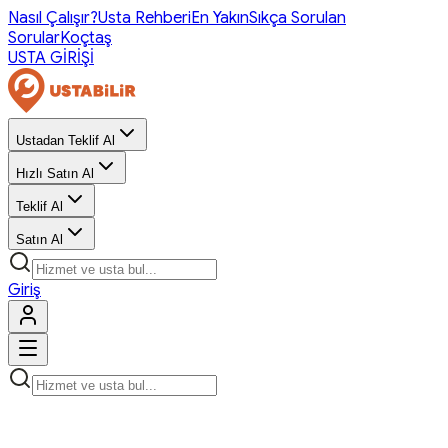
Nasıl Çalışır?
Usta Rehberi
En Yakın
Sıkça Sorulan
Sorular
Koçtaş
USTA GİRİŞİ
Ustadan Teklif Al
Hızlı Satın Al
Teklif Al
Satın Al
Giriş