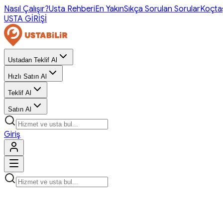
Nasıl Çalışır?
Usta Rehberi
En Yakın
Sıkça Sorulan Sorular
Koçta
USTA GİRİŞİ
Ustadan Teklif Al
Hızlı Satın Al
Teklif Al
Satın Al
Giriş