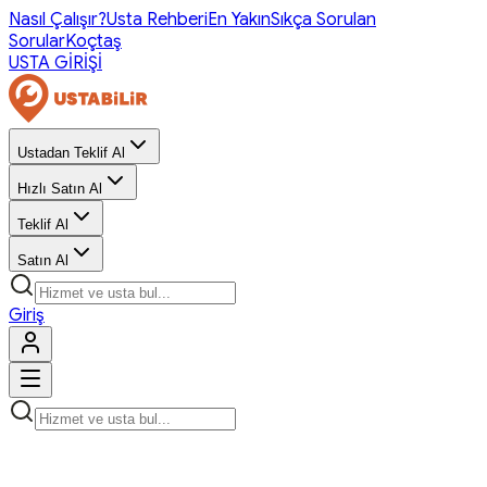
Nasıl Çalışır?
Usta Rehberi
En Yakın
Sıkça Sorulan
Sorular
Koçtaş
USTA GİRİŞİ
Ustadan Teklif Al
Hızlı Satın Al
Teklif Al
Satın Al
Giriş