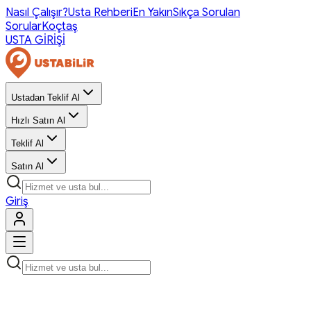
Nasıl Çalışır?
Usta Rehberi
En Yakın
Sıkça Sorulan
Sorular
Koçtaş
USTA GİRİŞİ
Ustadan Teklif Al
Hızlı Satın Al
Teklif Al
Satın Al
Giriş