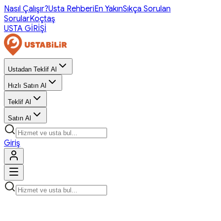
Nasıl Çalışır?
Usta Rehberi
En Yakın
Sıkça Sorulan
Sorular
Koçtaş
USTA GİRİŞİ
Ustadan Teklif Al
Hızlı Satın Al
Teklif Al
Satın Al
Giriş