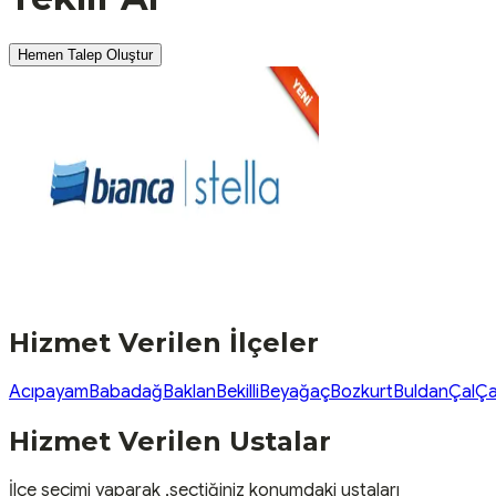
Hemen Talep Oluştur
Hizmet Verilen İlçeler
Acıpayam
Babadağ
Baklan
Bekilli
Beyağaç
Bozkurt
Buldan
Çal
Ça
Hizmet Verilen Ustalar
İlçe seçimi yaparak ,seçtiğiniz konumdaki ustaları