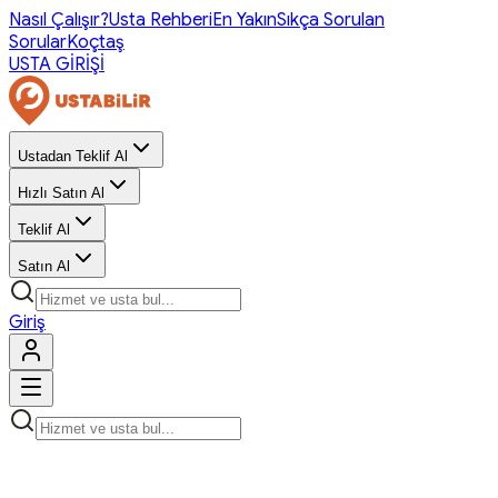
Nasıl Çalışır?
Usta Rehberi
En Yakın
Sıkça Sorulan
Sorular
Koçtaş
USTA GİRİŞİ
Ustadan Teklif Al
Hızlı Satın Al
Teklif Al
Satın Al
Giriş