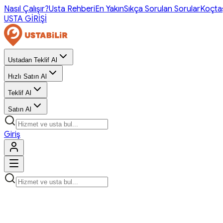
Nasıl Çalışır?
Usta Rehberi
En Yakın
Sıkça Sorulan Sorular
Koçta
USTA GİRİŞİ
Ustadan Teklif Al
Hızlı Satın Al
Teklif Al
Satın Al
Giriş