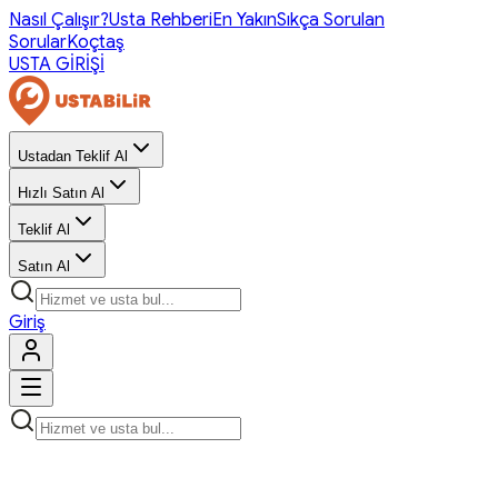
Nasıl Çalışır?
Usta Rehberi
En Yakın
Sıkça Sorulan
Sorular
Koçtaş
USTA GİRİŞİ
Ustadan Teklif Al
Hızlı Satın Al
Teklif Al
Satın Al
Giriş