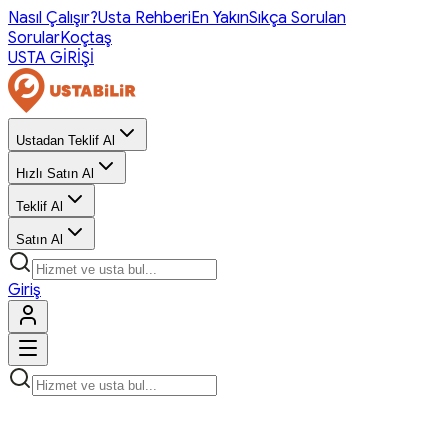
Nasıl Çalışır?
Usta Rehberi
En Yakın
Sıkça Sorulan
Sorular
Koçtaş
USTA GİRİŞİ
Ustadan Teklif Al
Hızlı Satın Al
Teklif Al
Satın Al
Giriş