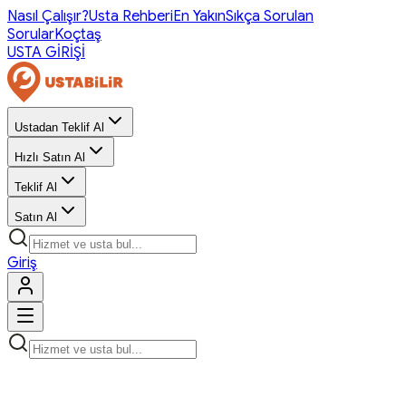
Nasıl Çalışır?
Usta Rehberi
En Yakın
Sıkça Sorulan
Sorular
Koçtaş
USTA GİRİŞİ
Ustadan Teklif Al
Hızlı Satın Al
Teklif Al
Satın Al
Giriş