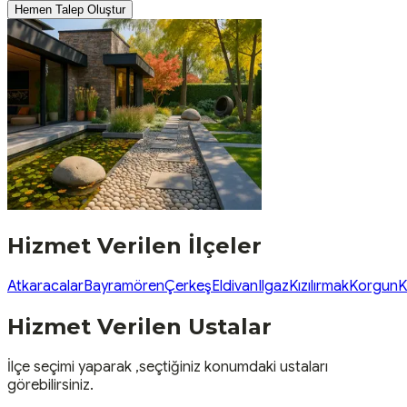
Hemen Talep Oluştur
Hizmet Verilen İlçeler
Atkaracalar
Bayramören
Çerkeş
Eldivan
Ilgaz
Kızılırmak
Korgun
K
Hizmet Verilen Ustalar
İlçe seçimi yaparak ,seçtiğiniz konumdaki ustaları
görebilirsiniz.