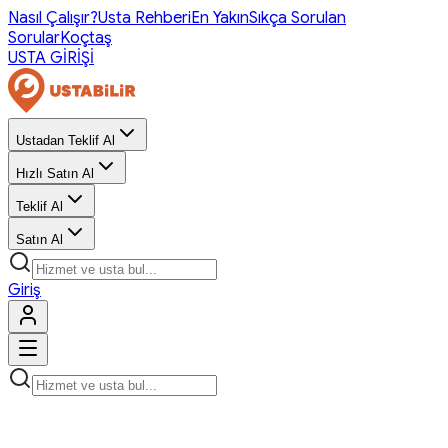
Nasıl Çalışır?
Usta Rehberi
En Yakın
Sıkça Sorulan
Sorular
Koçtaş
USTA GİRİŞİ
Ustadan Teklif Al
Hızlı Satın Al
Teklif Al
Satın Al
Giriş