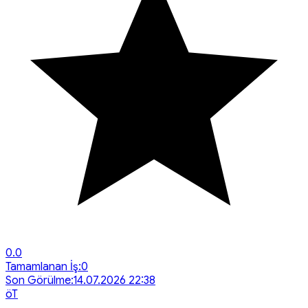
0.0
Tamamlanan İş:
0
Son Görülme:
14.07.2026 22:38
ö
T