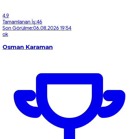
4.9
Tamamlanan İş:
46
Son Görülme:
06.08.2026 19:54
o
k
Osman Karaman