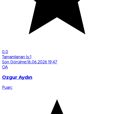
0.0
Tamamlanan İş:
1
Son Görülme:
16.06.2026 19:47
O
A
Ozgur Aydın
Puan: