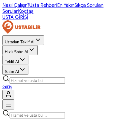
Nasıl Çalışır?
Usta Rehberi
En Yakın
Sıkça Sorulan
Sorular
Koçtaş
USTA GİRİŞİ
Ustadan Teklif Al
Hızlı Satın Al
Teklif Al
Satın Al
Giriş