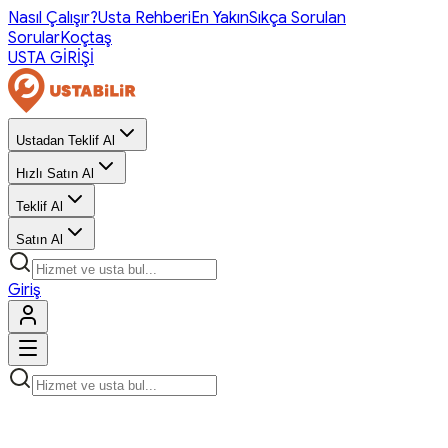
Nasıl Çalışır?
Usta Rehberi
En Yakın
Sıkça Sorulan
Sorular
Koçtaş
USTA GİRİŞİ
Ustadan Teklif Al
Hızlı Satın Al
Teklif Al
Satın Al
Giriş