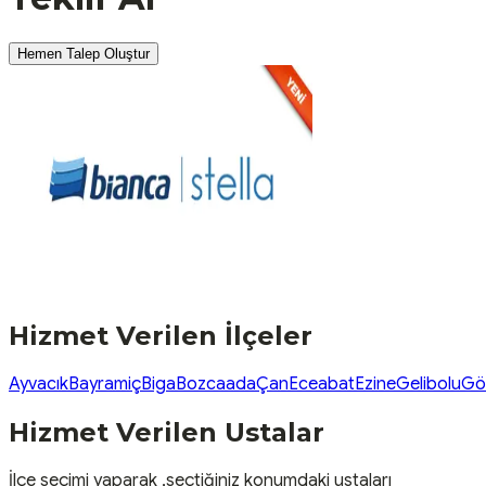
Hemen Talep Oluştur
Hizmet Verilen İlçeler
Ayvacık
Bayramiç
Biga
Bozcaada
Çan
Eceabat
Ezine
Gelibolu
Gö
Hizmet Verilen Ustalar
İlçe seçimi yaparak ,seçtiğiniz konumdaki ustaları