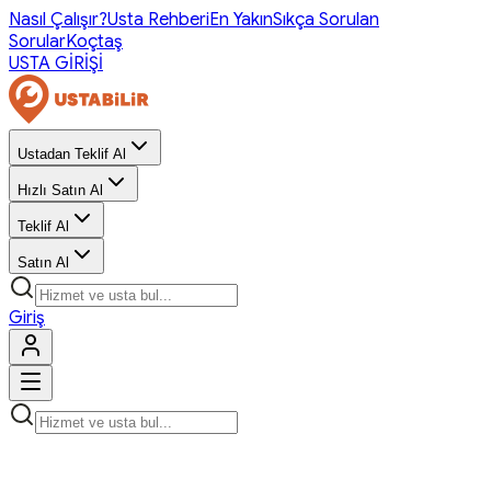
Nasıl Çalışır?
Usta Rehberi
En Yakın
Sıkça Sorulan
Sorular
Koçtaş
USTA GİRİŞİ
Ustadan Teklif Al
Hızlı Satın Al
Teklif Al
Satın Al
Giriş