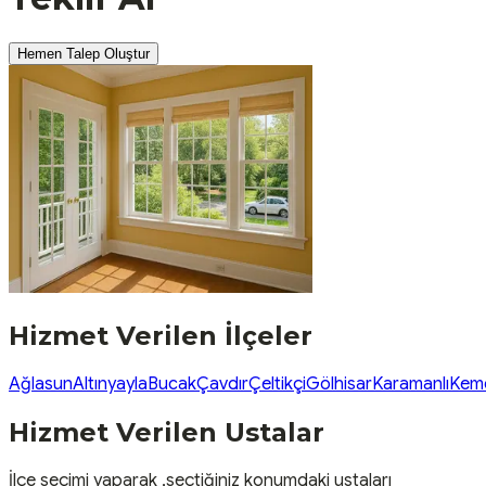
Hemen Talep Oluştur
Hizmet Verilen İlçeler
Ağlasun
Altınyayla
Bucak
Çavdır
Çeltikçi
Gölhisar
Karamanlı
Kem
Hizmet Verilen Ustalar
İlçe seçimi yaparak ,seçtiğiniz konumdaki ustaları