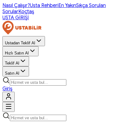
Nasıl Çalışır?
Usta Rehberi
En Yakın
Sıkça Sorulan
Sorular
Koçtaş
USTA GİRİŞİ
Ustadan Teklif Al
Hızlı Satın Al
Teklif Al
Satın Al
Giriş