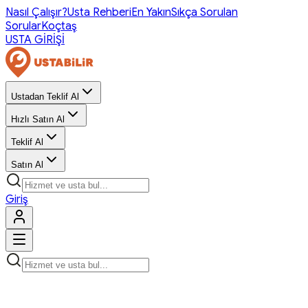
Nasıl Çalışır?
Usta Rehberi
En Yakın
Sıkça Sorulan
Sorular
Koçtaş
USTA GİRİŞİ
Ustadan Teklif Al
Hızlı Satın Al
Teklif Al
Satın Al
Giriş