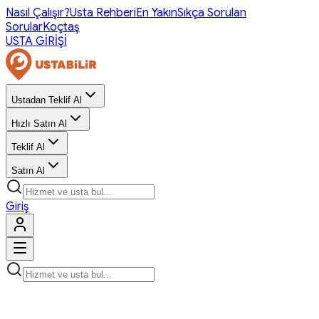
Nasıl Çalışır?
Usta Rehberi
En Yakın
Sıkça Sorulan
Sorular
Koçtaş
USTA GİRİŞİ
Ustadan Teklif Al
Hızlı Satın Al
Teklif Al
Satın Al
Giriş