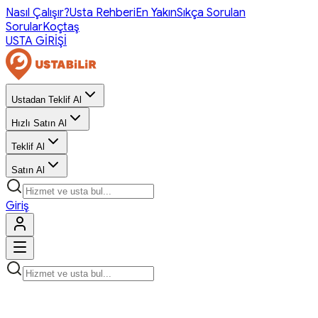
Nasıl Çalışır?
Usta Rehberi
En Yakın
Sıkça Sorulan
Sorular
Koçtaş
USTA GİRİŞİ
Ustadan Teklif Al
Hızlı Satın Al
Teklif Al
Satın Al
Giriş