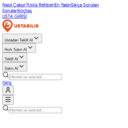
Nasıl Çalışır?
Usta Rehberi
En Yakın
Sıkça Sorulan
Sorular
Koçtaş
USTA GİRİŞİ
Ustadan Teklif Al
Hızlı Satın Al
Teklif Al
Satın Al
Giriş