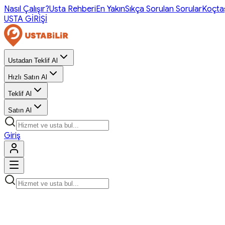
Nasıl Çalışır?
Usta Rehberi
En Yakın
Sıkça Sorulan Sorular
Koçta
USTA GİRİŞİ
Ustadan Teklif Al
Hızlı Satın Al
Teklif Al
Satın Al
Giriş