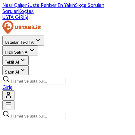
Nasıl Çalışır?
Usta Rehberi
En Yakın
Sıkça Sorulan
Sorular
Koçtaş
USTA GİRİŞİ
Ustadan Teklif Al
Hızlı Satın Al
Teklif Al
Satın Al
Giriş