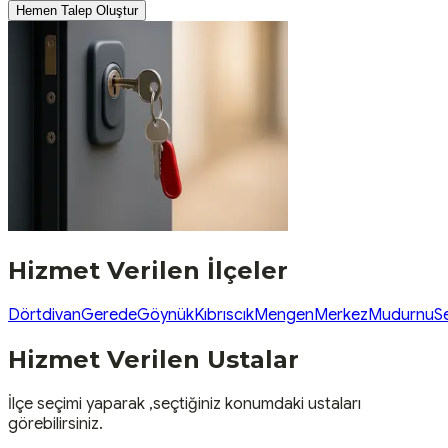
Hemen Talep Oluştur
Hizmet Verilen İlçeler
Dörtdivan
Gerede
Göynük
Kıbrıscık
Mengen
Merkez
Mudurnu
S
Hizmet Verilen Ustalar
İlçe seçimi yaparak ,seçtiğiniz konumdaki ustaları
görebilirsiniz.