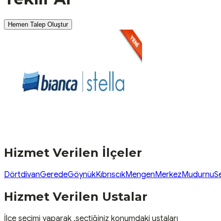
Hemen Talep Oluştur
Hizmet Verilen İlçeler
Dörtdivan
Gerede
Göynük
Kıbrıscık
Mengen
Merkez
Mudurnu
S
Hizmet Verilen Ustalar
İlçe seçimi yaparak ,seçtiğiniz konumdaki ustaları