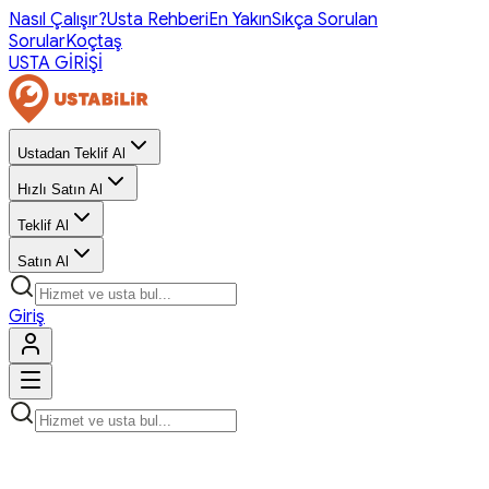
Nasıl Çalışır?
Usta Rehberi
En Yakın
Sıkça Sorulan
Sorular
Koçtaş
USTA GİRİŞİ
Ustadan Teklif Al
Hızlı Satın Al
Teklif Al
Satın Al
Giriş