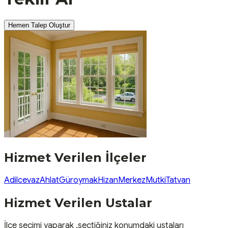
Hemen Talep Oluştur
Hizmet Verilen İlçeler
Adilcevaz
Ahlat
Güroymak
Hizan
Merkez
Mutki
Tatvan
Hizmet Verilen Ustalar
İlçe seçimi yaparak ,seçtiğiniz konumdaki ustaları