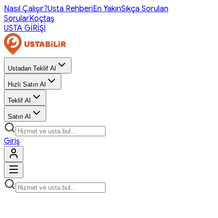
Nasıl Çalışır?
Usta Rehberi
En Yakın
Sıkça Sorulan
Sorular
Koçtaş
USTA GİRİŞİ
Ustadan Teklif Al
Hızlı Satın Al
Teklif Al
Satın Al
Giriş