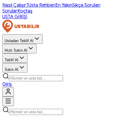
Nasıl Çalışır?
Usta Rehberi
En Yakın
Sıkça Sorulan
Sorular
Koçtaş
USTA GİRİŞİ
Ustadan Teklif Al
Hızlı Satın Al
Teklif Al
Satın Al
Giriş