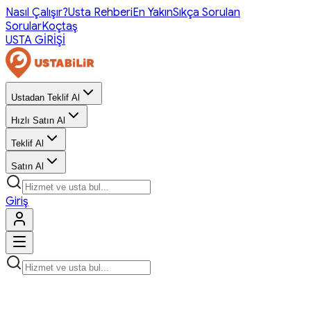
Nasıl Çalışır?
Usta Rehberi
En Yakın
Sıkça Sorulan
Sorular
Koçtaş
USTA GİRİŞİ
Ustadan Teklif Al
Hızlı Satın Al
Teklif Al
Satın Al
Giriş