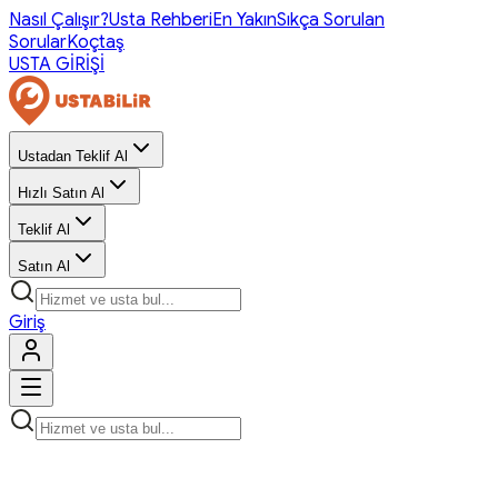
Nasıl Çalışır?
Usta Rehberi
En Yakın
Sıkça Sorulan
Sorular
Koçtaş
USTA GİRİŞİ
Ustadan Teklif Al
Hızlı Satın Al
Teklif Al
Satın Al
Giriş