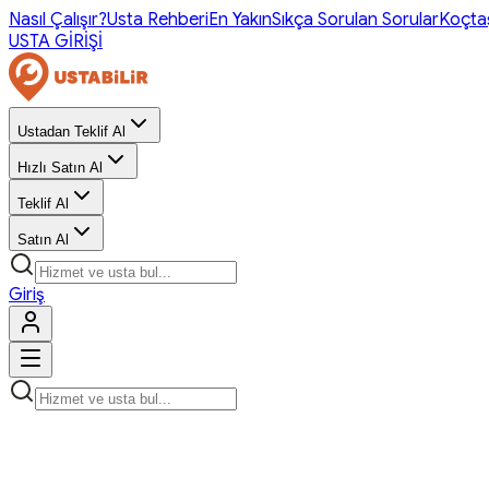
Nasıl Çalışır?
Usta Rehberi
En Yakın
Sıkça Sorulan Sorular
Koçta
USTA GİRİŞİ
Ustadan Teklif Al
Hızlı Satın Al
Teklif Al
Satın Al
Giriş