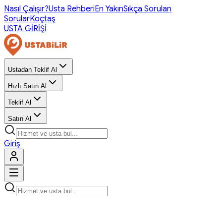
Nasıl Çalışır?
Usta Rehberi
En Yakın
Sıkça Sorulan
Sorular
Koçtaş
USTA GİRİŞİ
Ustadan Teklif Al
Hızlı Satın Al
Teklif Al
Satın Al
Giriş