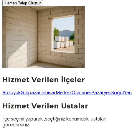
Hemen Talep Oluştur
Hizmet Verilen İlçeler
Bozüyük
Gölpazarı
İnhisar
Merkez
Osmaneli
Pazaryeri
Söğüt
Yen
Hizmet Verilen Ustalar
İlçe seçimi yaparak ,seçtiğiniz konumdaki ustaları
görebilirsiniz.