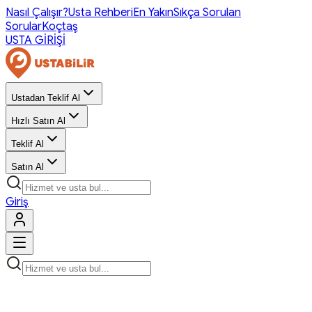
Nasıl Çalışır?
Usta Rehberi
En Yakın
Sıkça Sorulan
Sorular
Koçtaş
USTA GİRİŞİ
Ustadan Teklif Al
Hızlı Satın Al
Teklif Al
Satın Al
Giriş