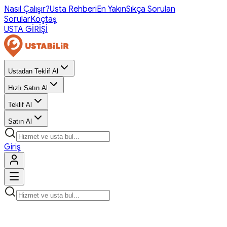
Nasıl Çalışır?
Usta Rehberi
En Yakın
Sıkça Sorulan
Sorular
Koçtaş
USTA GİRİŞİ
Ustadan Teklif Al
Hızlı Satın Al
Teklif Al
Satın Al
Giriş