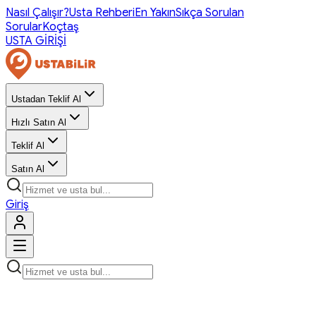
Nasıl Çalışır?
Usta Rehberi
En Yakın
Sıkça Sorulan
Sorular
Koçtaş
USTA GİRİŞİ
Ustadan Teklif Al
Hızlı Satın Al
Teklif Al
Satın Al
Giriş