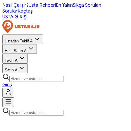
Nasıl Çalışır?
Usta Rehberi
En Yakın
Sıkça Sorulan
Sorular
Koçtaş
USTA GİRİŞİ
Ustadan Teklif Al
Hızlı Satın Al
Teklif Al
Satın Al
Giriş