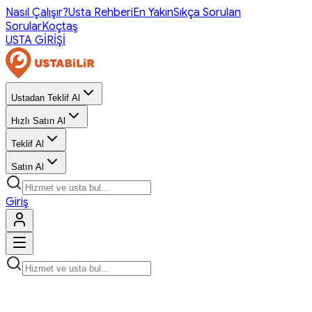
Nasıl Çalışır?
Usta Rehberi
En Yakın
Sıkça Sorulan
Sorular
Koçtaş
USTA GİRİŞİ
Ustadan Teklif Al
Hızlı Satın Al
Teklif Al
Satın Al
Giriş