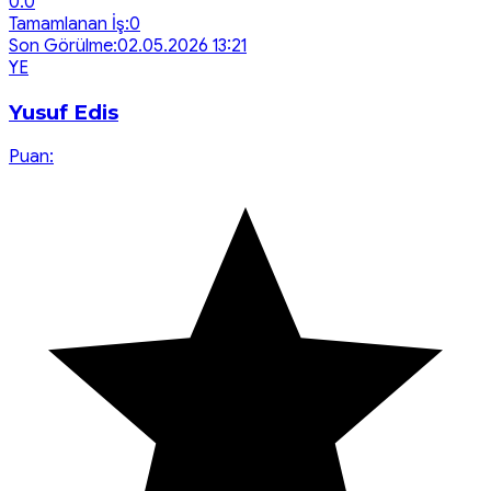
0.0
Tamamlanan İş:
0
Son Görülme:
02.05.2026 13:21
Y
E
Yusuf Edis
Puan: