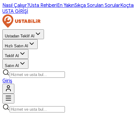
Nasıl Çalışır?
Usta Rehberi
En Yakın
Sıkça Sorulan Sorular
Koçta
USTA GİRİŞİ
Ustadan Teklif Al
Hızlı Satın Al
Teklif Al
Satın Al
Giriş