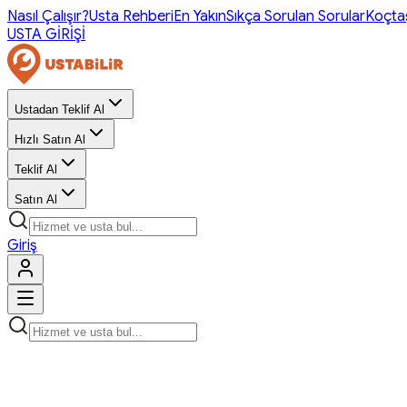
Nasıl Çalışır?
Usta Rehberi
En Yakın
Sıkça Sorulan Sorular
Koçta
USTA GİRİŞİ
Ustadan Teklif Al
Hızlı Satın Al
Teklif Al
Satın Al
Giriş