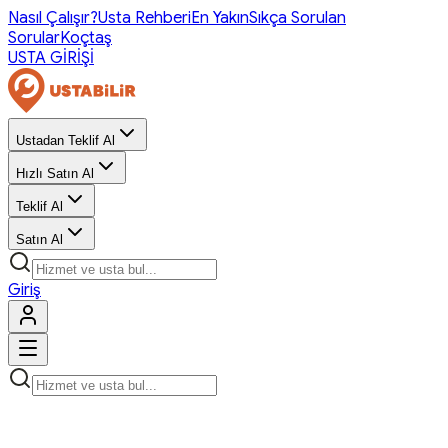
Nasıl Çalışır?
Usta Rehberi
En Yakın
Sıkça Sorulan
Sorular
Koçtaş
USTA GİRİŞİ
Ustadan Teklif Al
Hızlı Satın Al
Teklif Al
Satın Al
Giriş