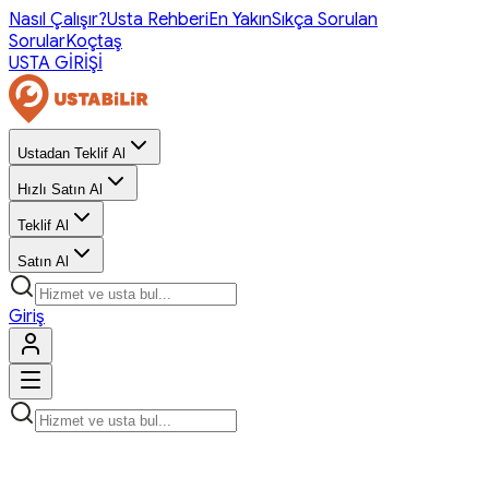
Nasıl Çalışır?
Usta Rehberi
En Yakın
Sıkça Sorulan
Sorular
Koçtaş
USTA GİRİŞİ
Ustadan Teklif Al
Hızlı Satın Al
Teklif Al
Satın Al
Giriş