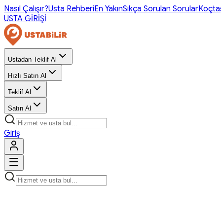
Nasıl Çalışır?
Usta Rehberi
En Yakın
Sıkça Sorulan Sorular
Koçta
USTA GİRİŞİ
Ustadan Teklif Al
Hızlı Satın Al
Teklif Al
Satın Al
Giriş