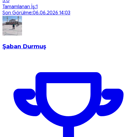
5.0
Tamamlanan İş:
1
Son Görülme:
06.06.2026 14:03
Şaban Durmuş