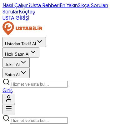
Nasıl Çalışır?
Usta Rehberi
En Yakın
Sıkça Sorulan
Sorular
Koçtaş
USTA GİRİŞİ
Ustadan Teklif Al
Hızlı Satın Al
Teklif Al
Satın Al
Giriş