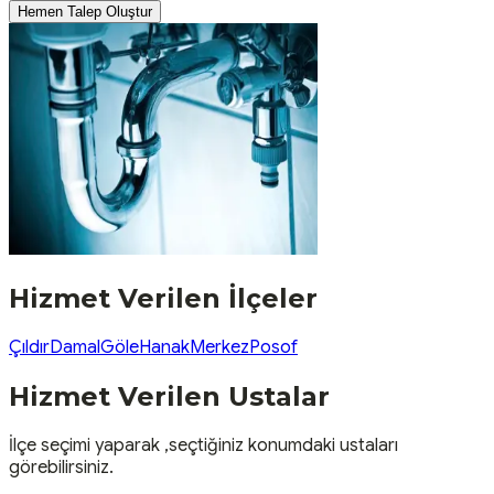
Hemen Talep Oluştur
Hizmet Verilen İlçeler
Çıldır
Damal
Göle
Hanak
Merkez
Posof
Hizmet Verilen Ustalar
İlçe seçimi yaparak ,seçtiğiniz konumdaki ustaları
görebilirsiniz.