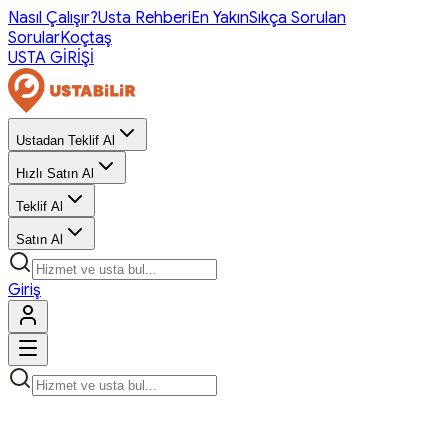
Nasıl Çalışır?
Usta Rehberi
En Yakın
Sıkça Sorulan
Sorular
Koçtaş
USTA GİRİŞİ
Ustadan Teklif Al
Hızlı Satın Al
Teklif Al
Satın Al
Giriş