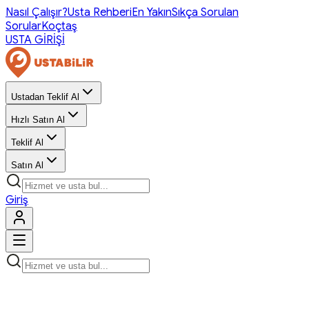
Nasıl Çalışır?
Usta Rehberi
En Yakın
Sıkça Sorulan
Sorular
Koçtaş
USTA GİRİŞİ
Ustadan Teklif Al
Hızlı Satın Al
Teklif Al
Satın Al
Giriş