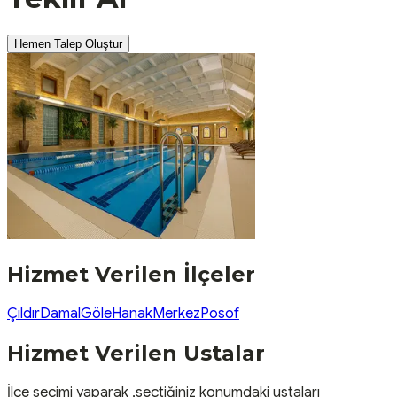
Hemen Talep Oluştur
Hizmet Verilen İlçeler
Çıldır
Damal
Göle
Hanak
Merkez
Posof
Hizmet Verilen Ustalar
İlçe seçimi yaparak ,seçtiğiniz konumdaki ustaları