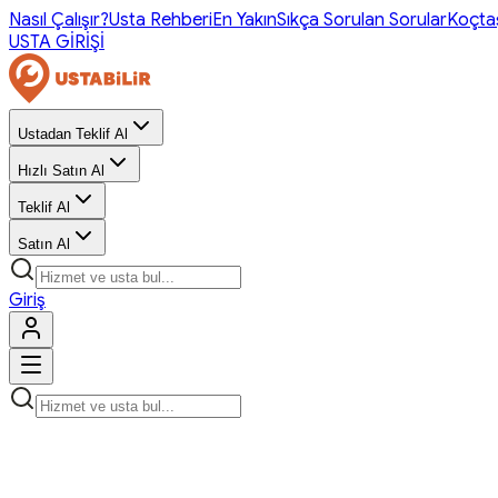
Nasıl Çalışır?
Usta Rehberi
En Yakın
Sıkça Sorulan Sorular
Koçta
USTA GİRİŞİ
Ustadan Teklif Al
Hızlı Satın Al
Teklif Al
Satın Al
Giriş