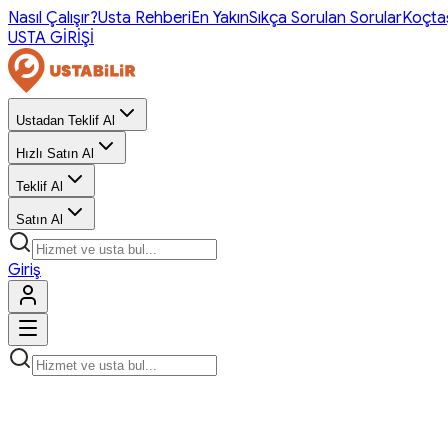
Nasıl Çalışır?
Usta Rehberi
En Yakın
Sıkça Sorulan Sorular
Koçta
USTA GİRİŞİ
Ustadan Teklif Al
Hızlı Satın Al
Teklif Al
Satın Al
Giriş