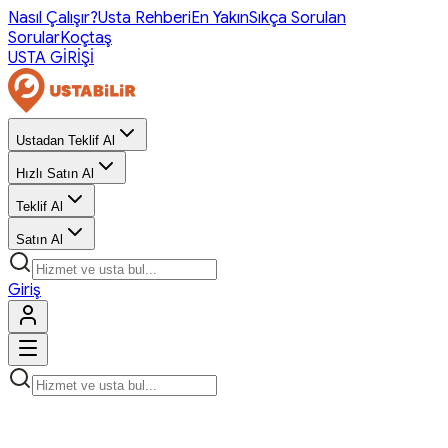
Nasıl Çalışır?
Usta Rehberi
En Yakın
Sıkça Sorulan
Sorular
Koçtaş
USTA GİRİŞİ
Ustadan Teklif Al
Hızlı Satın Al
Teklif Al
Satın Al
Giriş