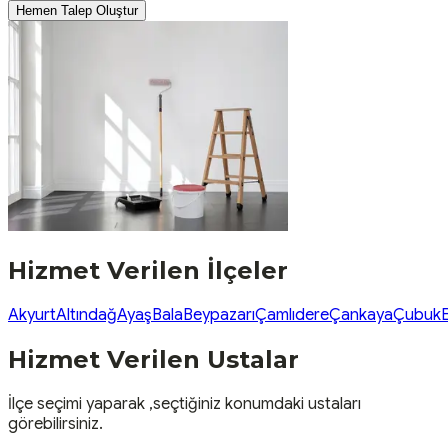
Hemen Talep Oluştur
Hizmet Verilen İlçeler
Akyurt
Altındağ
Ayaş
Bala
Beypazarı
Çamlıdere
Çankaya
Çubuk
Hizmet Verilen Ustalar
İlçe seçimi yaparak ,seçtiğiniz konumdaki ustaları
görebilirsiniz.