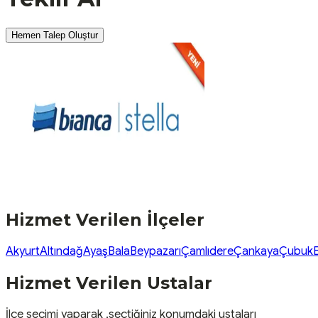
Hemen Talep Oluştur
Hizmet Verilen İlçeler
Akyurt
Altındağ
Ayaş
Bala
Beypazarı
Çamlıdere
Çankaya
Çubuk
Hizmet Verilen Ustalar
İlçe seçimi yaparak ,seçtiğiniz konumdaki ustaları