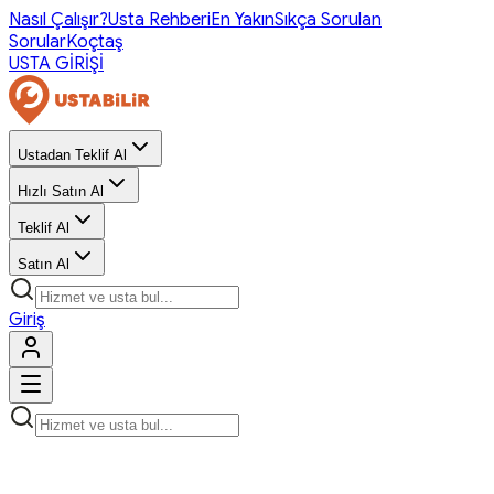
Nasıl Çalışır?
Usta Rehberi
En Yakın
Sıkça Sorulan
Sorular
Koçtaş
USTA GİRİŞİ
Ustadan Teklif Al
Hızlı Satın Al
Teklif Al
Satın Al
Giriş